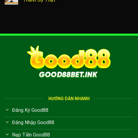
HƯỚNG DẪN NHANH
Đăng Ký Good88
Đăng Nhập Good88
Nạp Tiền Good88