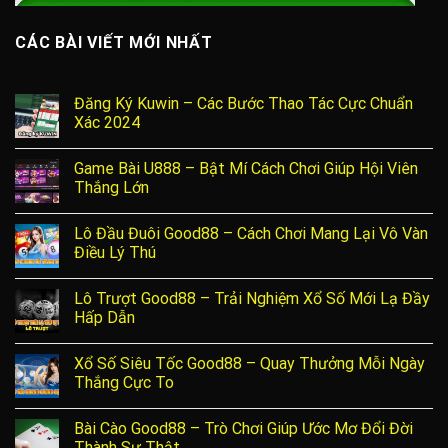
chơi, đừng quên tham khảo và làm theo nhé.
CÁC BÀI VIẾT MỚI NHẤT
Đăng Ký Kuwin – Các Bước Thao Tác Cực Chuẩn
Xác 2024
Game Bài U888 – Bật Mí Cách Chơi Giúp Hội Viên
Thắng Lớn
Lô Đầu Đuôi Good88 – Cách Chơi Mang Lại Vô Vàn
Điều Lý Thú
Lô Trượt Good88 – Trải Nghiệm Xổ Số Mới Lạ Đầy
Hấp Dẫn
Xổ Số Siêu Tốc Good88 – Quay Thưởng Mỗi Ngày
Thắng Cực To
Bài Cào Good88 – Trò Chơi Giúp Ước Mơ Đổi Đời
Thành Sự Thật