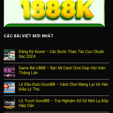
Sảnh GW
Sảnh cược GW tại
xổ số Good88
đem đến trải nghiệm xổ
số độc đáo với giao diện đồ họa thiết kế thân thiện và hợp
lý. Điểm đặc biệt của sảnh là cho phép người chơi tham gia
CÁC BÀI VIẾT MỚI NHẤT
vào nhiều thể loại quay thưởng của các quốc gia khác nhau
như xổ số Lào, xổ số Malaysia, lô đề Việt Nam.
Đăng Ký Kuwin – Các Bước Thao Tác Cực Chuẩn
Sảnh GP
Xác 2024
Đây là sảnh cược chú trọng vào hình thức quay thưởng
Game Bài U888 – Bật Mí Cách Chơi Giúp Hội Viên
truyền thống tại Việt Nam. Với đa dạng kèo thưởng áp dụng
Thắng Lớn
cho toàn bộ bảng kết quả xổ số mỗi ngày từ xổ số miền
bắc, xổ số miền trung, xổ số miền nam, bạn sẽ không thiếu
Lô Đầu Đuôi Good88 – Cách Chơi Mang Lại Vô Vàn
Điều Lý Thú
sự lựa chọn khi tham gia sảnh cược này.
Kết Luận
Lô Trượt Good88 – Trải Nghiệm Xổ Số Mới Lạ Đầy
Hấp Dẫn
Xổ số Good88
là sảnh game giải trí với đa dạng hình thức