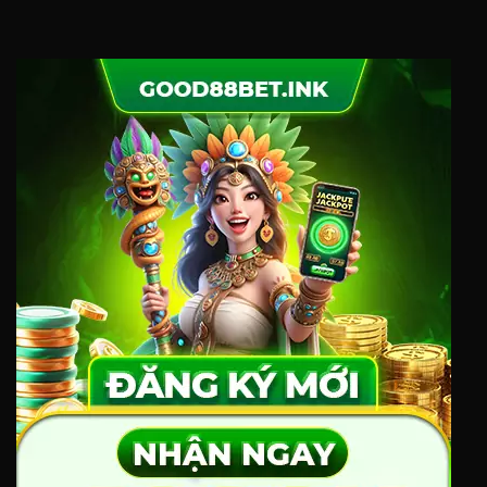
người chơi truy cập đông nhất tại
Good88 fun
.
Top 3 sảnh chơi ưa thích nhất tại trang game
Sảnh SABA online
Sảnh chơi SABA cung cấp đa dạng sự lựa chọn xổ số cho
hội viên cùng tỷ lệ thưởng cực hấp dẫn. Điểm mạnh của
sảnh chơi này là độ uy tín, tin cậy cực cao, hoạt động minh
bạch rõ ràng giúp bạn có cơ hội chiến thắng cao hơn nhiều.