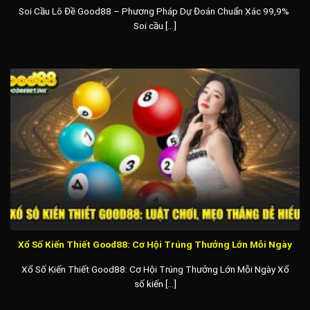
tới 3 phút và được quay liên tục trong ngày. Với mức cược
Soi Cầu Lô Đề Good88 – Phương Pháp Dự Đoán Chuẩn Xác 99,9%
tối thiểu là 10k và tỷ lệ trả thưởng khá cao, sẽ giúp cho anh
Soi cầu [...]
em có cơ hội kiếm lợi nhuận liên tục đều đặn hằng ngày tại
xổ số Good88
.
Đánh xiên lô online
Loại cá cược này là phiên bản nâng cấp của xổ số truyền
thống, thay vì chọn 1 con số để đặt cược thì với xiên lô, bạn
cần phải chọn 2, 3, 4 thậm chí là 5 cặp số để cược cùng một
lần. Độ khó vì thế mà tăng cao lên rất nhiều, tỷ lệ đổi
thưởng cũng nhân lên mấy chục lần thay vì 1 ăn 99 thì với
cặp 2 sẽ tăng lên 1 ăn 110, cặp 3 sẽ là 1 ăn 150, cặp 4 lên
1 ăn 200.
Top 3 Sảnh Dịch Vụ Xổ Số Good88 Hot Nhất
Xổ Số Kiến Thiết Good88: Cơ Hội Trúng Thưởng Lớn Mỗi Ngày
Chúng tôi cung cấp trò cược xổ số thông qua những nhà
Xổ Số Kiến Thiết Good88: Cơ Hội Trúng Thưởng Lớn Mỗi Ngày Xổ
số kiến [...]
cung cấp dịch vụ nổi tiếng trên thế giới với chất lượng cá
cược đỉnh cao. Dưới đây là 3 sảnh dịch vụ phổ biến có lượng