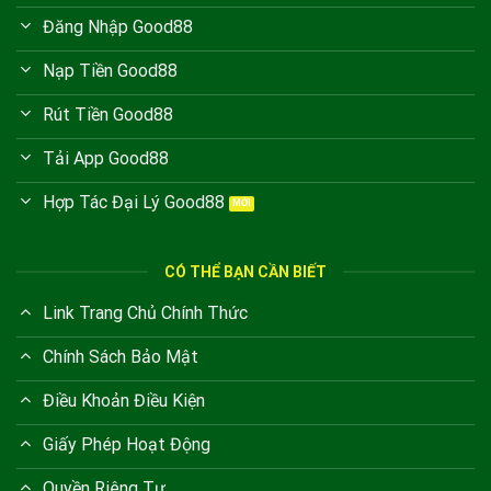
Đăng Nhập Good88
Nạp Tiền Good88
Rút Tiền Good88
Tải App Good88
Hợp Tác Đại Lý Good88
CÓ THỂ BẠN CẦN BIẾT
Link Trang Chủ Chính Thức
Chính Sách Bảo Mật
Điều Khoản Điều Kiện
Giấy Phép Hoạt Động
Quyền Riêng Tư