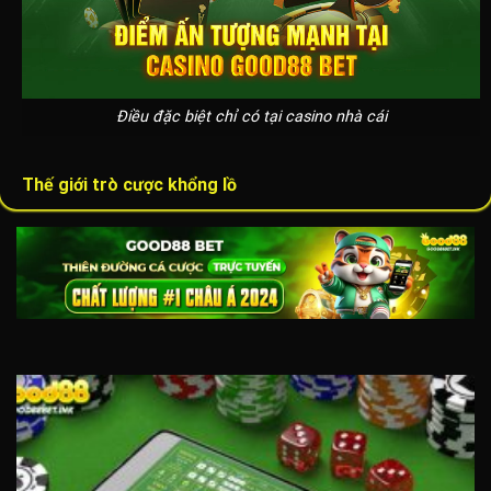
Điều đặc biệt chỉ có tại casino nhà cái
Thế giới trò cược khổng lồ
Hiện nay tại sân chơi casino trực tuyến đang cung cấp hơn
300 thể loại cá cược khác nhau về những trò như baccarat,
roulette, poker, xóc đĩa, tài xỉu,.. Mỗi trò chơi đều là sản
phẩm kết hợp giữa
nhà cái Good88
với các hãng game nổi
tiếng trên thế giới. Chúng tôi tự tin đáp ứng được trọn vẹn
nhu cầu giải trí của anh em.
Giao diện mỗi trò đều khác biệt, cuốn hút
Tại
Casino Good88
, mỗi trò chơi đều có nội dung khác
nhau với chất lượng bàn chơi cùng giao diện đồ họa, hình