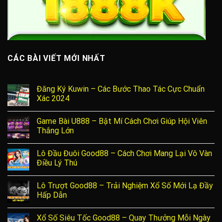
giản, bạn chỉ cần lựa chọn tham gia bao nhiêu cột chơi, và
bốc bài làm sao cho mỗi cột chơi của mình đạt gần đến với
21 điểm nhất có thể. Nếu có chiến thuật chơi hợp lý thì bạn
sẽ không bao giờ thua cuộc với thể loại cá cược này.
CÁC BÀI VIẾT MỚI NHẤT
Kết Luận
Sảnh
Casino Good88 fun
cung cấp đầy đủ thể loại cá
Đăng Ký Kuwin – Các Bước Thao Tác Cực Chuẩn
Xác 2024
cược có trong một sòng bài thứ thiệt, giúp anh em có được
trải nghiệm giải trí tuyệt vời ngay khi cả đang ngồi tại nhà.
Game Bài U888 – Bật Mí Cách Chơi Giúp Hội Viên
Các bạn đừng bỏ lỡ cơ hội để thử qua sân chơi này nhé,
Thắng Lớn
đăng ký cá cược với nhà cái ngay hôm nay nào.
Lô Đầu Đuôi Good88 – Cách Chơi Mang Lại Vô Vàn
Điều Lý Thú
Lô Trượt Good88 – Trải Nghiệm Xổ Số Mới Lạ Đầy
Hấp Dẫn
Xổ Số Siêu Tốc Good88 – Quay Thưởng Mỗi Ngày