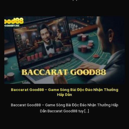
tại sảnh casino. Với cách thức chơi dễ hiểu, quy luật dễ nhớ
cùng cách đặt cược linh hoạt, đa dạng, anh em có thể lựa
chọn chiến thuật cá cược phù hợp với nguồn vốn và kết quả
để tạo ra cảm giác phấn khích cho mình khi chiến thắng.
Baccarat trực tuyến
Sảnh game baccarat tại
casino Good88
luôn có lượng
người chơi tham gia đông nhất trong tất cả thể loại cá
cược. Được chia ra làm hai bên là nhà cái và người chơi, anh
em chỉ cần lựa chọn 1 trong 2 để cược tiền, bên nào điểm
cao hơn là chiến thắng. Với giao diện dễ nhìn, các lựa chọn
cược dễ thao tác, thưởng thắng 1 ăn 1, đây là thể loại giúp
anh em đổi đời nhanh chóng nhất.
Baccarat Good88 – Game Sòng Bài Độc Đáo Nhận Thưởng
Hấp Dẫn
Roulette quay thưởng
Baccarat Good88 – Game Sòng Bài Độc Đáo Nhận Thưởng Hấp
Hình thức giải trí Roulette phần lớn là dựa vào may mắn
Dẫn Baccarat Good88 tuy [...]
của bản thân. Bởi vì trong bàn chơi có rất nhiều lựa chọn cá
cược: theo số, theo màu, theo combo số + màu,.. và chia ra