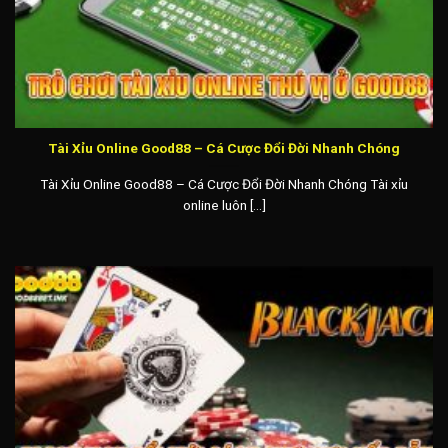
ảnh vô cùng chất lượng. Tất cả đều được thiết kế 3D với
hiệu ứng tinh xảo, tạo ra một không gian giải trí vô cùng
đẹp mắt và sang trọng. Đây cũng là điểm được đánh giá rất
cao bởi hội viên nhà cái.
Toàn bộ kèo cược có tỷ lệ thưởng cực cao
Tài Xỉu Online Good88 – Cá Cược Đổi Đời Nhanh Chóng
Mọi trò chơi cá cược tại
Casino Live Good88
đều có mức
Tài Xỉu Online Good88 – Cá Cược Đổi Đời Nhanh Chóng Tài xỉu
trả thưởng cực hậu hĩnh, tùy thuộc vào độ khó của trò chơi
online luôn [...]
hoặc các cặp cược xiên, cược đôi mà tỷ lệ có thể lên đến 1
ăn 100. Tỷ lệ thắng cược cũng rất cao, được chia đều cho
mỗi cửa cược, bạn chỉ cần phán đoán chính xác kèm một tí
may mắn để chiến thắng.
Hệ thống hỗ trợ người chơi trong mọi trường hợp
Sảnh
Casino Good88
có hệ thống xử lý, hỗ trợ hội viên
hoạt động 24/7 giải quyết mọi vấn đề gặp phải trong quá
trình trải nghiệm. Bất kể là ngày hay đêm, đội ngũ tư vấn
viên trình độ cao và dày dặn kinh nghiệm luôn có mặt sẵn