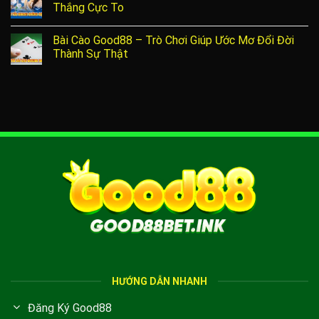
Thắng Cực To
Bài Cào Good88 – Trò Chơi Giúp Ước Mơ Đổi Đời
Thành Sự Thật
HƯỚNG DẪN NHANH
Đăng Ký Good88