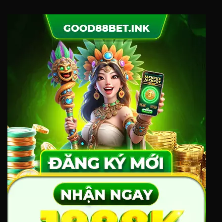
thành 36 ô đầy đủ màu sắc khác nhau. Người chơi có thể
tính toán kỹ lưỡng hoặc đơn giản là lựa chọn con số, ô màu
mình thích để thử thách độ may của mình.
Trò chơi quay thưởng đầy yếu tố may rủi – Roulette
Backjack
Tương tự với Baccarat, Blackjack là trò cược được hội viên
ưa thích nhất nhì tại
Casino Good88
. Quy tắc chơi rất đơn