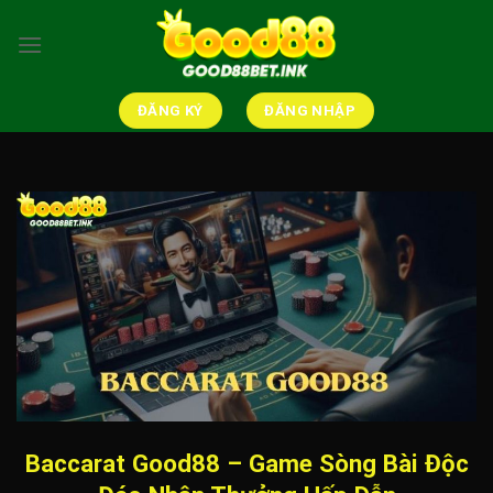
Chuyển
đến
nội
dung
ĐĂNG KÝ
ĐĂNG NHẬP
Baccarat Good88 – Game Sòng Bài Độc