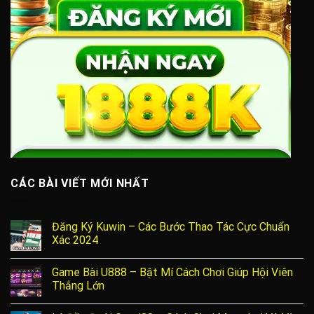
CÁC BÀI VIẾT MỚI NHẤT
Đăng Ký Kuwin – Các Bước Thao Tác Cực Chuẩn
Xác 2024
Game Bài U888 – Bật Mí Cách Chơi Giúp Hội Viên
Thắng Lớn