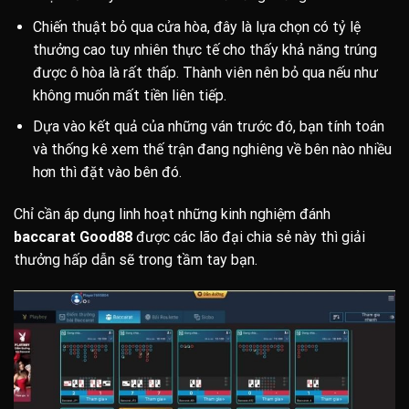
Chiến thuật bỏ qua cửa hòa, đây là lựa chọn có tỷ lệ
thưởng cao tuy nhiên thực tế cho thấy khả năng trúng
được ô hòa là rất thấp. Thành viên nên bỏ qua nếu như
không muốn mất tiền liên tiếp.
Dựa vào kết quả của những ván trước đó, bạn tính toán
và thống kê xem thế trận đang nghiêng về bên nào nhiều
hơn thì đặt vào bên đó.
Chỉ cần áp dụng linh hoạt những kinh nghiệm đánh
baccarat Good88
được các lão đại chia sẻ này thì giải
thưởng hấp dẫn sẽ trong tầm tay bạn.