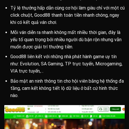
Tỷ lệ thưởng hấp dẫn cùng cơ hội làm giàu chỉ với một cú
click chuột, Good88 thanh toán tiền nhanh chóng, ngay
khi có kết quả ván chơi.
Mỗi ván diễn ra nhanh không mất nhiều thời gian, đây là
yếu tố quan trọng bởi nhiều người dù bận rộn nhưng vẫn
muốn được giải trí thưởng tiền.
Good88 liên kết với những nhà phát hành game uy tín
như: Evolution, SA Gaming, TP trực tuyến, Microgaming,
VIA trực tuyến,…
Bảo mật an ninh thông tin cho hội viên bằng hệ thống đa
tầng, cam kết không tiết lộ dữ liệu ở bất cứ hình thức
nào.