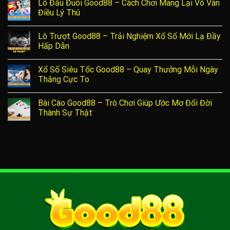
Lô Đầu Đuôi Good88 – Cách Chơi Mang Lại Vô Vàn
Điều Lý Thú
Lô Trượt Good88 – Trải Nghiệm Xổ Số Mới Lạ Đầy
Hấp Dẫn
Xổ Số Siêu Tốc Good88 – Quay Thưởng Mỗi Ngày
Thắng Cực To
Bài Cào Good88 – Trò Chơi Giúp Ước Mơ Đổi Đời
Thành Sự Thật