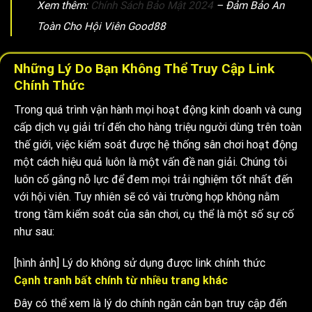
Xem thêm:
Chính Sách Bảo Mật 2024
– Đảm Bảo An
Toàn Cho Hội Viên Good88
Những Lý Do Bạn Không Thể Truy Cập Link
Chính Thức
Trong quá trình vận hành mọi hoạt động kinh doanh và cung
cấp dịch vụ giải trí đến cho hàng triệu người dùng trên toàn
thế giới, việc kiểm soát được hệ thống sân chơi hoạt động
một cách hiệu quả luôn là một vấn đề nan giải. Chúng tôi
luôn cố gắng nỗ lực để đem mọi trải nghiệm tốt nhất đến
với hội viên. Tuy nhiên sẽ có vài trường họp không nằm
trong tầm kiểm soát của sân chơi, cụ thể là một số sự cố
như sau:
[hình ảnh] Lý do không sử dụng được link chính thức
Cạnh tranh bất chính từ nhiều trang khác
Đây có thể xem là lý do chính ngăn cản bạn truy cập đến