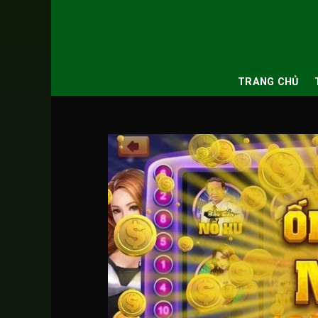
Chuyển
đến
nội
dung
TRANG CHỦ