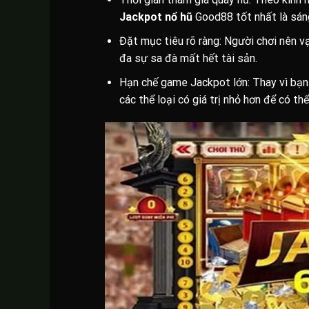
Jackpot nổ hũ
Good88 tốt nhất là sáng
Đặt mục tiêu rõ ràng: Người chơi nên v
đa sự sa đà mất hết tài sản.
Hạn chế game Jackpot lớn: Thay vì bạn
các thể loại có giá trị nhỏ hơn để có th