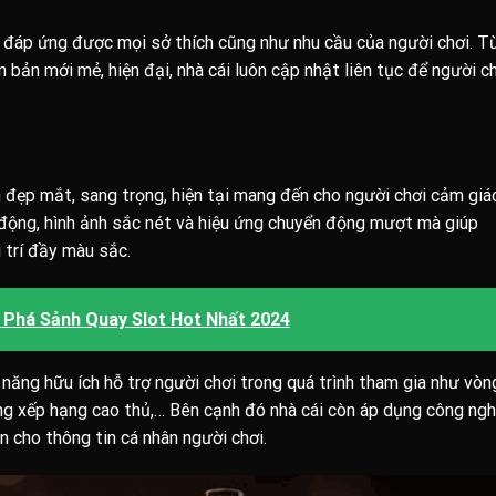
, đáp ứng được mọi sở thích cũng như nhu cầu của người chơi. T
bản mới mẻ, hiện đại, nhà cái luôn cập nhật liên tục để người c
n đẹp mắt, sang trọng, hiện tại mang đến cho người chơi cảm giá
động, hình ảnh sắc nét và hiệu ứng chuyển động mượt mà giúp
 trí đầy màu sắc.
m Phá Sảnh Quay Slot Hot Nhất 2024
h năng hữu ích hỗ trợ người chơi trong quá trình tham gia như vòn
ng xếp hạng cao thủ,… Bên cạnh đó nhà cái còn áp dụng công ng
n cho thông tin cá nhân người chơi.