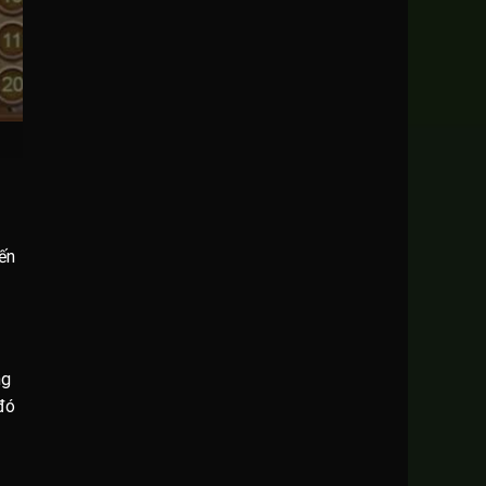
ến
ng
đó