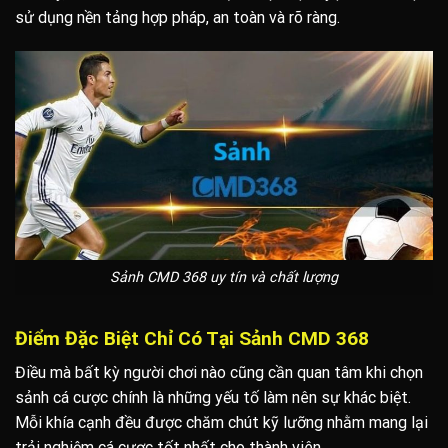
sử dụng nền tảng hợp pháp, an toàn và rõ ràng.
Sảnh CMD 368 uy tín và chất lượng
Điểm Đặc Biệt Chỉ Có Tại Sảnh CMD 368
Điều mà bất kỳ người chơi nào cũng cần quan tâm khi chọn
sảnh cá cược chính là những yếu tố làm nên sự khác biệt.
Mỗi khía cạnh đều được chăm chút kỹ lưỡng nhằm mang lại
trải nghiệm cá cược tốt nhất cho thành viên.