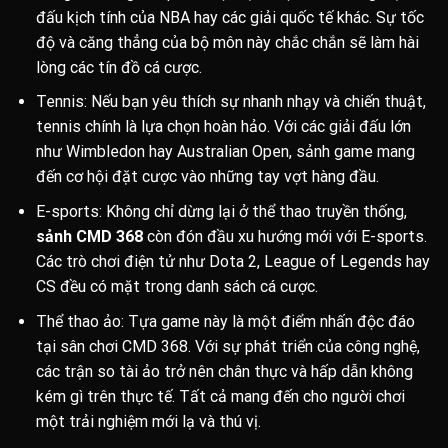
đấu kịch tính của NBA hay các giải quốc tế khác. Sự tốc
độ và căng thẳng của bộ môn này chắc chắn sẽ làm hài
lòng các tín đồ cá cược.
Tennis: Nếu bạn yêu thích sự nhanh nhạy và chiến thuật,
tennis chính là lựa chọn hoàn hảo. Với các giải đấu lớn
như Wimbledon hay Australian Open, sảnh game mang
đến cơ hội đặt cược vào những tay vợt hàng đầu.
E-sports: Không chỉ dừng lại ở thể thao truyền thống,
sảnh CMD 368
còn đón đầu xu hướng mới với E-sports.
Các trò chơi điện tử như Dota 2, League of Legends hay
CS đều có mặt trong danh sách cá cược.
Thể thao ảo: Tựa game này là một điểm nhấn độc đáo
tại sân chơi CMD 368. Với sự phát triển của công nghệ,
các trận so tài ảo trở nên chân thực và hấp dẫn không
kém gì trên thực tế. Tất cả mang đến cho người chơi
một trải nghiệm mới lạ và thú vị.