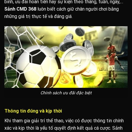
binh, ưu đãi hoàn tiền hay sự kiện theo tháng, tuần, ngày,…
Sảnh CMD 368
luôn biết cách giữ chân người chơi bằng
những giá trị thực tế và đáng giá.
Chính sách ưu đãi đặc biệt
Thông tin đúng và kịp thời
Khi tham gia giải trí thể thao, việc có được thông tin chính
xác và kịp thời là yếu tố quyết định kết quả cá cược. Sảnh