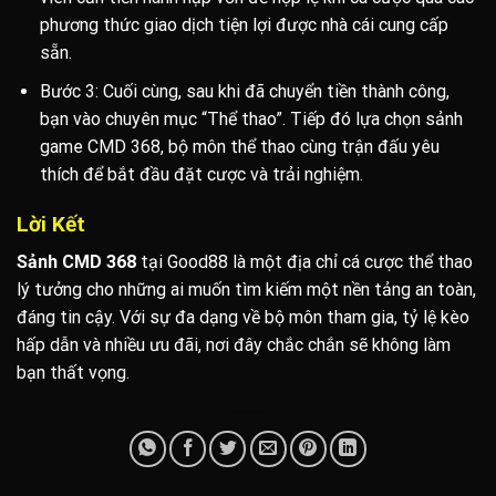
phương thức giao dịch tiện lợi được nhà cái cung cấp
sẵn.
Bước 3: Cuối cùng, sau khi đã chuyển tiền thành công,
bạn vào chuyên mục “Thể thao”. Tiếp đó lựa chọn sảnh
game CMD 368, bộ môn thể thao cùng trận đấu yêu
thích để bắt đầu đặt cược và trải nghiệm.
Lời Kết
Sảnh CMD 368
tại Good88 là một địa chỉ cá cược thể thao
lý tưởng cho những ai muốn tìm kiếm một nền tảng an toàn,
đáng tin cậy. Với sự đa dạng về bộ môn tham gia, tỷ lệ kèo
hấp dẫn và nhiều ưu đãi, nơi đây chắc chắn sẽ không làm
bạn thất vọng.